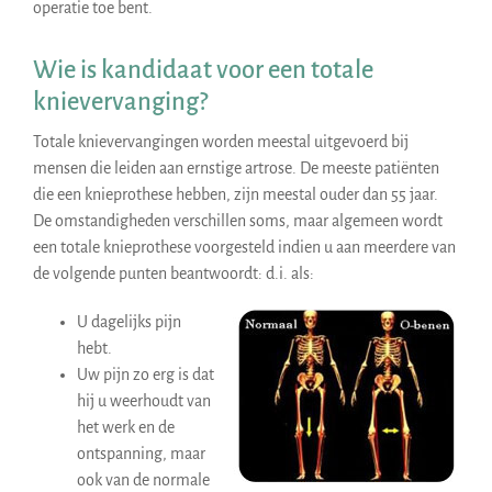
operatie toe bent.
Wie is kandidaat voor een totale
knievervanging?
Totale knievervangingen worden meestal uitgevoerd bij
mensen die leiden aan ernstige artrose. De meeste patiënten
die een knieprothese hebben, zijn meestal ouder dan 55 jaar.
De omstandigheden verschillen soms, maar algemeen wordt
een totale knieprothese voorgesteld indien u aan meerdere van
de volgende punten beantwoordt: d.i. als:
U dagelijks pijn
hebt.
Uw pijn zo erg is dat
hij u weerhoudt van
het werk en de
ontspanning, maar
ook van de normale