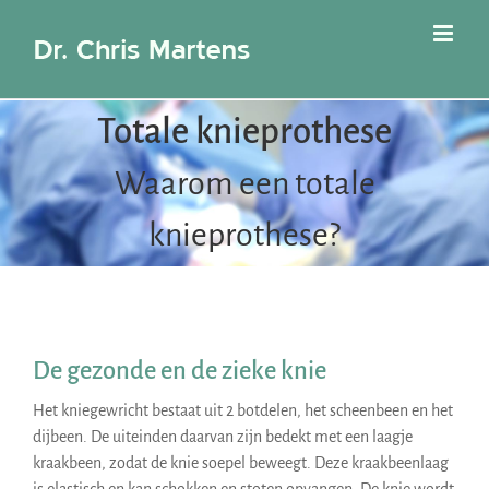
Ga
naar
inhoud
Totale knieprothese
Waarom een totale
knieprothese?
De gezonde en de zieke knie
Het kniegewricht bestaat uit 2 botdelen, het scheenbeen en het
dijbeen. De uiteinden daarvan zijn bedekt met een laagje
kraakbeen, zodat de knie soepel beweegt. Deze kraakbeenlaag