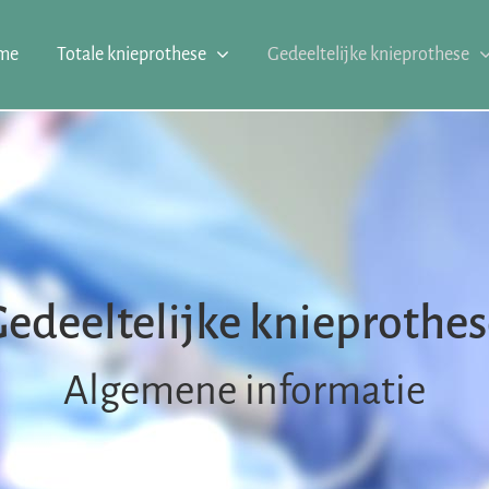
me
Totale knieprothese
Gedeeltelijke knieprothese
edeeltelijke knieprothe
Algemene informatie