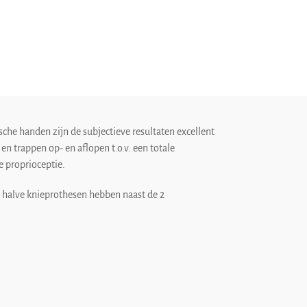
sche handen zijn de subjectieve resultaten excellent
 en trappen op- en aflopen t.o.v. een totale
e proprioceptie.
e halve knieprothesen hebben naast de 2