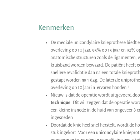
Kenmerken
De mediale unicondylaire knieprothese biedt e
overleving op 10 jaar, 95% op 15 jaar en 92% op
anatomische structuren zoals de ligamenten, v
kruisband worden bewaard. De patiënt heeft ee
snellere revalidatie dan na een totale knieprot
gestapt worden na 1 dag. De laterale uniproth
overleving op 10 jaar in ervaren handen !
Nieuw is dat de operatie wordt uitgevoerd do
technique
. Dit wil zeggen dat de operatie wo
een kleine insnede in de huid van ongeveer 8 
ingesneden.
Doordat de knie heel snel herstelt, wordt de ho
stuk ingekort. Voor een unicondylaire knieproth