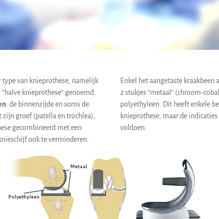
r type van knieprothese, namelijk
Enkel het aangetaste kraakbeen 
n “halve knieprothese” genoemd.
2 stukjes “metaal” (chroom-coba
en
: de binnenzijde en soms de
polyethyleen. Dit heeft enkele be
zijn groef (patella en trochlea),
knieprothese, maar de indicatie
these gecombineerd met een
voldoen.
nieschijf ook te verminderen.