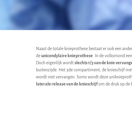
Naast de totale knieprothese bestaat er ook een ande
de
unicondylaire knieprothese
. In de volksmond ee
Doch eigenlijk wordt
slechts 1/3 van de knie vervang
buitenzijde. Het 3de compartiment, de knieschijf met 
wordt niet vervangen. Soms wordt deze unikniepro
laterale release van de knieschijf
om de druk op de k