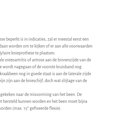
e beperkt is in indicaties, zal er meestal eerst een
edaan worden om te kijken of er aan alle voorwaarden
laire knieprothese te plaatsen.
le osteoartritis of artrose aan de binnenzijde van de
pie wordt nagegaan of de voorste kruisband nog
t kraakbeen nog in goede staat is aan de laterale zijde
jn zijn aan de knieschijf, doch wat slijtage van de
 gekeken naar de misvorming van het been. De
t hersteld kunnen worden en het been moet bijna
orden (max. 15° gefixeerde flexie).