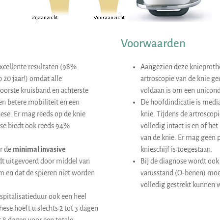
Voorwaarden
xcellente resultaten (98%
Aangezien deze knieprothes
 20 jaar!) omdat alle
artroscopie van de knie g
oorste kruisband en achterste
voldaan is om een unicondy
n betere mobiliteit en een
De hoofdindicatie is media
hese. Er mag reeds op de knie
knie. Tijdens de artrosco
ese biedt ook reeds 94%
volledig intact is en of he
van de knie. Er mag geen pi
or de
minimal invasive
knieschijf is toegestaan.
rdt uitgevoerd door middel van
Bij de diagnose wordt ook
cm en dat de spieren niet worden
varusstand (O-benen) moe
volledig gestrekt kunnen w
spitalisatieduur ook een heel
ese hoeft u slechts 2 tot 3 dagen